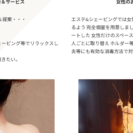
術＆サービス
女性の
ル提案・・・
エステ&シェービングでは女
るよう 完全個室を用意しま
ートした 女性だけのスペース
ェービング等でリラックスし
人ごとに取り替え ホルダー等
炎等にも有効な消毒方法で対
頂きたい。