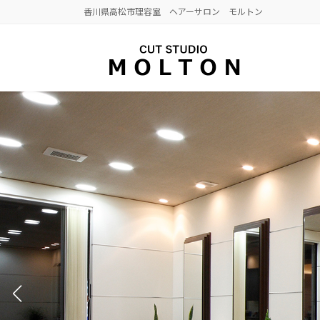
コ
ナ
香川県高松市理容室 ヘアーサロン モルトン
ン
ビ
テ
ゲ
ン
ー
ツ
シ
へ
ョ
ス
ン
キ
に
ッ
移
プ
動