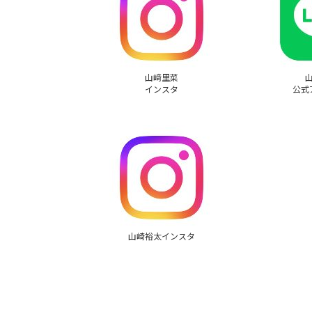
山﨑里菜
インスタ
公式
山崎裕太インスタ