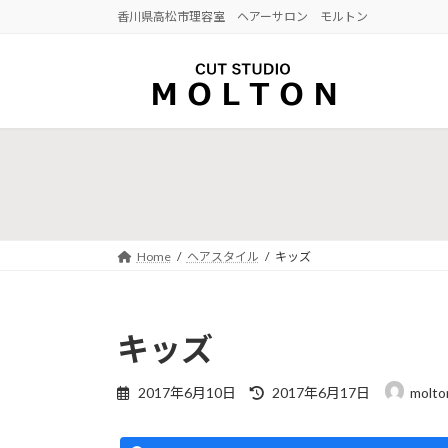
コ
ナ
香川県高松市理容室 ヘアーサロン モルトン
ン
ビ
テ
ゲ
ン
ー
ツ
シ
へ
ョ
ス
ン
キ
に
ッ
移
プ
動
Home
ヘアスタイル
キッズ
キッズ
最
2017年6月10日
2017年6月17日
molto
終
更