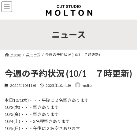
コ
ナ
ン
ビ
テ
ゲ
ン
ー
ツ
シ
ニュース
へ
ョ
ス
ン
キ
に
ッ
移
Home
ニュース
今週の予約状況 (10/1 ７時更新)
プ
動
今週の予約状況 (10/1 ７時更新)
最
2025年10月1日
2025年10月1日
molton
終
更
本日10/1(水)・・・午後に２名空きあります
新
日
10/2(木)・・・空きあります
時
10/3(金)・・・空きあります
:
10/4(土)・・・3名程空きあります
10/5(日)・・・午後に２名空きあります