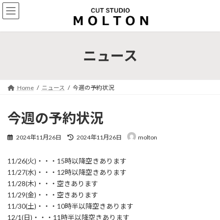
コ
ナ
ン
ビ
テ
ゲ
ン
ー
ツ
シ
ニュース
へ
ョ
ス
ン
キ
に
ッ
移
Home
ニュース
今週の予約状況
プ
動
今週の予約状況
最
2024年11月26日
2024年11月26日
molton
終
更
11/26(火)・・・15時以降空きあります
新
日
11/27(水)・・・12時以降空きあります
時
11/28(木)・・・空きあります
:
11/29(金)・・・空きあります
11/30(土)・・・10時半以降空きあります
12/1(日)・・・11時半以降空きあります