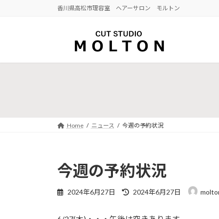
コ
ナ
香川県高松市理容室 ヘアーサロン モルトン
ン
ビ
テ
ゲ
ン
ー
ツ
シ
へ
ョ
ス
ン
キ
に
ッ
移
プ
動
Home
ニュース
今週の予約状況
今週の予約状況
最
2024年6月27日
2024年6月27日
molto
終
更
6/27(木)・・・午後は空きあります