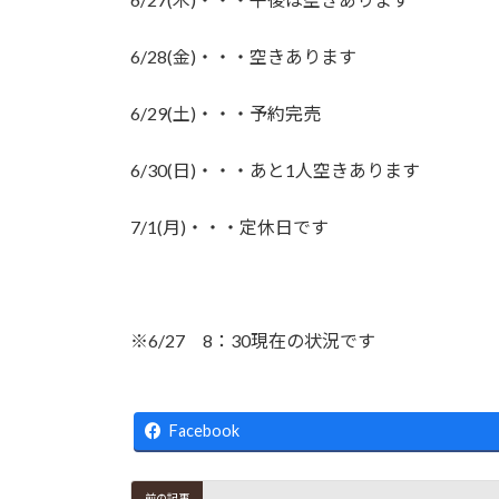
新
日
時
6/28(金)・・・空きあります
:
6/29(土)・・・予約完売
6/30(日)・・・あと1人空きあります
7/1(月)・・・定休日です
※6/27 8：30現在の状況です
Facebook
前の記事