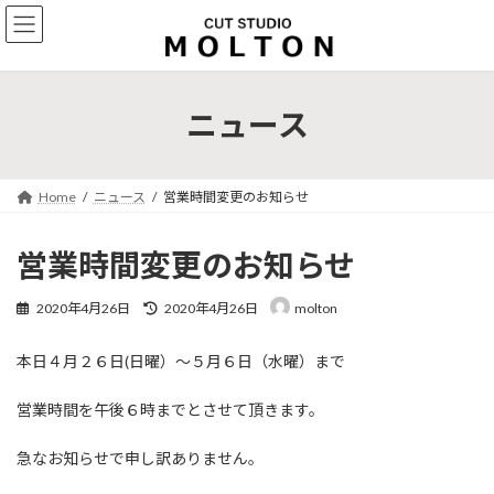
コ
ナ
ン
ビ
テ
ゲ
ン
ー
ツ
シ
ニュース
へ
ョ
ス
ン
キ
に
ッ
移
Home
ニュース
営業時間変更のお知らせ
プ
動
営業時間変更のお知らせ
最
2020年4月26日
2020年4月26日
molton
終
更
本日４月２６日(日曜）～５月６日（水曜）まで
新
日
時
営業時間を午後６時までとさせて頂きます。
:
急なお知らせで申し訳ありません。