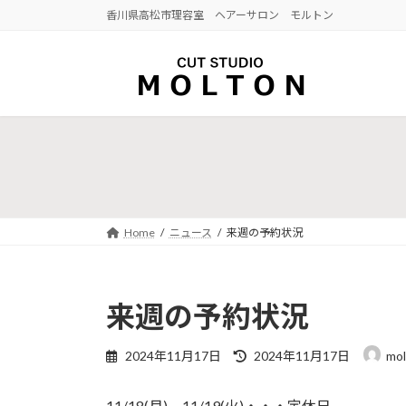
コ
ナ
香川県高松市理容室 ヘアーサロン モルトン
ン
ビ
テ
ゲ
ン
ー
ツ
シ
へ
ョ
ス
ン
キ
に
ッ
移
プ
動
Home
ニュース
来週の予約状況
来週の予約状況
最
2024年11月17日
2024年11月17日
mol
終
更
11/18(月) 11/19(火)・・・定休日