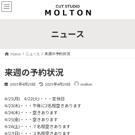
コ
ナ
ン
ビ
テ
ゲ
ン
ー
ツ
シ
ニュース
へ
ョ
ス
ン
キ
に
ッ
移
Home
ニュース
来週の予約状況
プ
動
来週の予約状況
最
2025年4月20日
2025年4月20日
molton
終
更
4/21(月) 4/22(火)・・・定休日
新
日
4/23(水)・・・午後に2名程空きあります
時
4/24(木)・・・空きあります
:
4/25(金)・・・空きあります
4/26(土)・・・７名程空きあります
4/27(日)・・・３名程空きあります