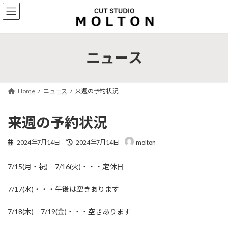
コ
ナ
ン
ビ
テ
ゲ
ン
ー
ツ
シ
ニュース
へ
ョ
ス
ン
キ
に
ッ
移
Home
ニュース
来週の予約状況
プ
動
来週の予約状況
最
2024年7月14日
2024年7月14日
molton
終
更
7/15(月・祝) 7/16(火)・・・定休日
新
日
時
7/17(水)・・・午後は空きあります
:
7/18(木) 7/19(金)・・・空きあります