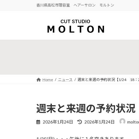
コ
ナ
香川県高松市理容室 ヘアーサロン モルトン
ン
ビ
テ
ゲ
ン
ー
ツ
シ
へ
ョ
ス
ン
キ
に
ッ
移
プ
動
Home
ニュース
週末と来週の予約状況【1/24 18：
週末と来週の予約状況【1
最
2026年1月24日
2026年1月24日
molto
終
更
1/25(日)・・・午後に１名空きあります