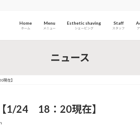
Home
Menu
Esthetic shaving
Staff
A
ホーム
メニュー
シェービング
スタッフ
ア
ニュース
20現在】
/24 18：20現在】
n