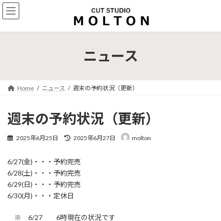
コ
ナ
ン
ビ
テ
ゲ
ン
ー
ツ
シ
ニュース
へ
ョ
ス
ン
キ
に
ッ
移
Home
ニュース
週末の予約状況（更新）
プ
動
週末の予約状況（更新）
最
2025年6月25日
2025年6月27日
molton
終
更
6/27(金)・・・予約完売
新
日
6/28(土)・・・予約完売
時
6/29(日)・・・予約完売
:
6/30(月)・・・定休日
※ 6/27 6時現在の状況です