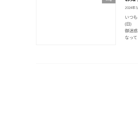
2024年
いつも
(日)
御迷惑
なってお