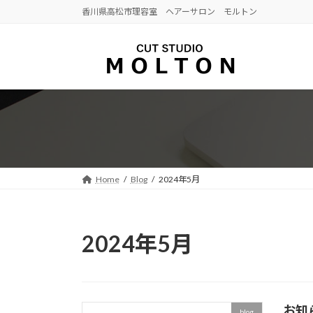
コ
ナ
香川県高松市理容室 ヘアーサロン モルトン
ン
ビ
テ
ゲ
ン
ー
ツ
シ
へ
ョ
ス
ン
キ
に
ッ
移
プ
動
Home
Blog
2024年5月
2024年5月
お知
blog