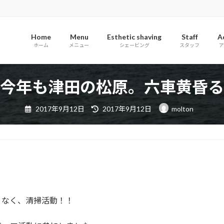
Home
Menu
Esthetic shaving
Staff
A
ホーム
メニュー
シェービング
スタッフ
ア
今年も津田の松原。六車黄昏る
最
2017年9月12日
2017年9月12日
molton
終
更
新
日
時
:
ゃなく、清掃活動！！