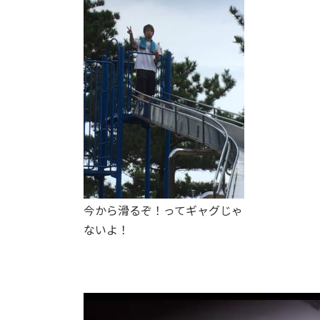
今から滑るぞ！ってギャグじゃ
ないよ！
動
画