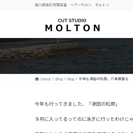
コ
ナ
香川県高松市理容室 ヘアーサロン モルトン
ン
ビ
テ
ゲ
ン
ー
ツ
シ
へ
ョ
ス
ン
キ
に
ッ
移
プ
動
Home
Blog
blog
今年も津田の松原。六車黄昏る
今年も行ってきました、「津田の松原」
９月に入ってるってのに泳ぎに行ったわけじ