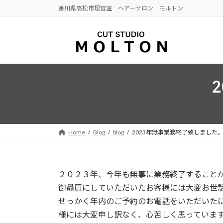
コ
ナ
香川県高松市理容室 ヘアーサロン モルトン
ン
ビ
テ
ゲ
ン
ー
ツ
シ
へ
ョ
ス
ン
キ
に
ッ
移
プ
動
Home
Blog
blog
2023年無事業務終了致しました
２０２３年、今年も無事に業務終了すること
御贔屓にしていただいたお客様には大変お世
せっかく年内のご予約のお電話をいただいた
様には大変申し訳なく、心苦しく思っていま