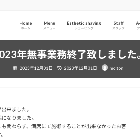
Home
Menu
Esthetic shaving
Staff
A
ホーム
メニュー
シェービング
スタッフ
ア
2023年無事業務終了致しました
最
2023年12月31日
2023年12月31日
molton
終
更
新
日
。
時
:
が出来ました。
話になりました。
にも関わらず、満席にて施術することが出来なかったお客
す。